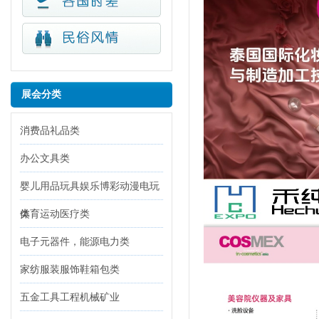
展会分类
消费品礼品类
办公文具类
婴儿用品玩具娱乐博彩动漫电玩
类
体育运动医疗类
电子元器件，能源电力类
家纺服装服饰鞋箱包类
五金工具工程机械矿业