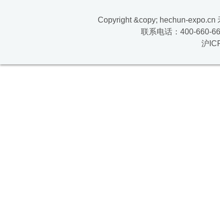
Copyright &copy; hechun-exp
联系电话：400-660-669
沪IC