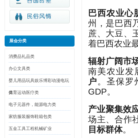
巴西农业心
州，是巴西
蔗、大豆、
展会分类
着巴西农业
消费品礼品类
辐射广阔市
办公文具类
南美农业发
户
。圣保罗
婴儿用品玩具娱乐博彩动漫电玩
GDP。
类
体育运动医疗类
电子元器件，能源电力类
产业聚集效
家纺服装服饰鞋箱包类
场主、合作
目标群体
。
五金工具工程机械矿业