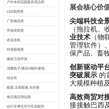
户外休闲花园家具用品类
展会核心价
LED照明类
尖端科技全
广告物流类
（拖拉机、
劳保安防类
业技术
（物
农业农机
管理软件）
钟表眼镜类
保产品、畜
建材卫浴环保
创新驱动平
消费电子/通讯//视听/家电
突破展示
的
综合性
大规模种植
能源,太阳能展,光伏展
高效商贸对
食品酒店用品展
接接触巴西
自行车摩托车汽车及配件