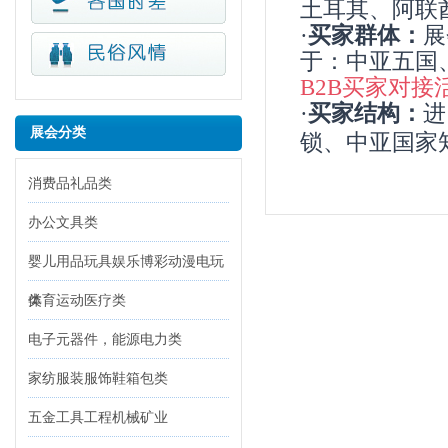
土耳其、阿联
·
买家群体：
展
于：中亚五国
B2B买家对接
·
买家结构：
进
展会分类
锁、中亚国家
消费品礼品类
办公文具类
婴儿用品玩具娱乐博彩动漫电玩
类
体育运动医疗类
电子元器件，能源电力类
家纺服装服饰鞋箱包类
五金工具工程机械矿业