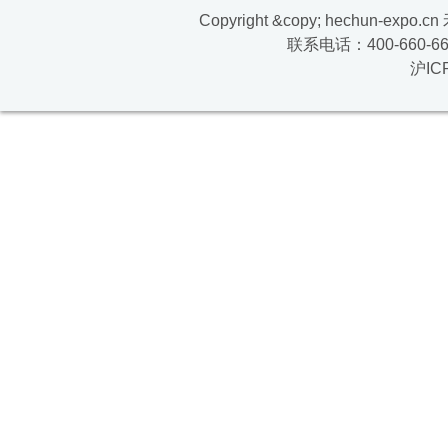
Copyright &copy; hechun-exp
联系电话：400-660-669
沪IC