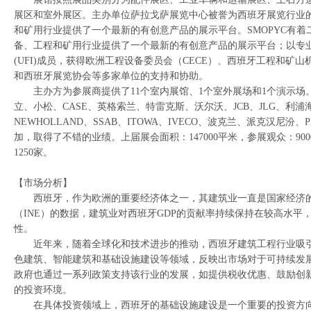
展区和室外展区。主办单位萨拉戈萨展览中心被誉为西班牙展览行业
和矿用行业提供了一个最新的有创意产品的展示平台。SMOPYC有
备、工程和矿用行业提供了一个最新的有创意产品的展示平台；以专
(UFI)成员，获得欧洲工程设备委员会（CECE）、西班牙工程和矿山机
和西班牙展览协会等多家单位的支持和协助。
主办方为参展商提供了
11个室内展馆、1个室外展场和1个演示
立、小松、CASE、英格索兰、特雷克斯、沃尔沃、JCB、JLG、利浦
NEWHOLLAND、SSAB、ITOWA、IVECO、波克兰、派克汉尼汾
加，取得了不错的业绩。上届展会面积：147000平米，参展观众：90
1250家。
【市场分析】
西班牙，作为欧洲的重要经济体之一，其建筑业一直是国家经济
（
INE）的数据，建筑业对西班牙GDP的贡献率持续保持在较高水平
性。
近年来，随着全球化和技术进步的推动，
西班牙建筑
工程行业吸
色建筑、智能建筑和基础设施建设等领域，反映出市场对于可持续发
政府也通过一系列政策支持该行业的发展，如提供税收优惠、鼓励创
的投资环境。
在具体投资领域上，西班牙的基础设施建设是一个重要的投资方